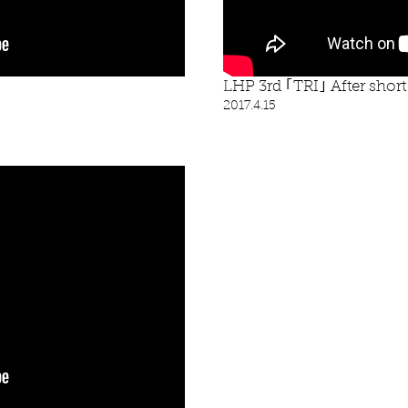
LHP 3rd ｢TRI｣ After shor
​2017.4.15