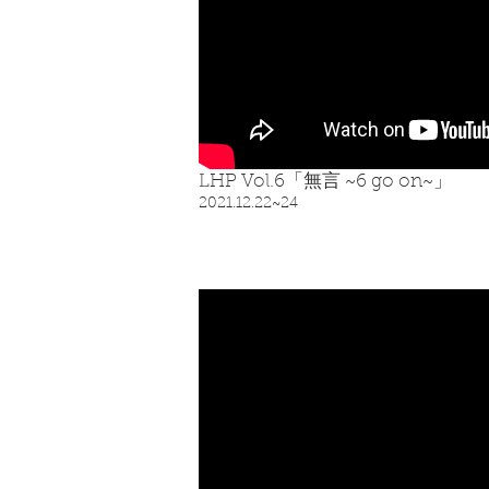
LHP Vol.6「無言 ~6 go on~」
​2021.12.22~24