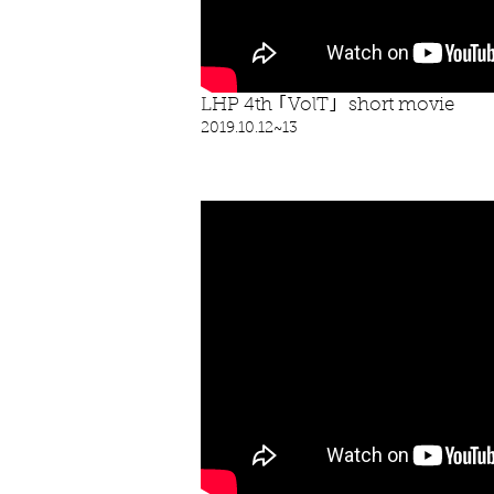
LHP 4th ｢VolT｣ short movie
​2019.10.12~13